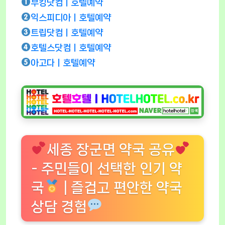
부킹닷컴ㅣ호텔예약
익스피디아ㅣ호텔예약
트립닷컴ㅣ호텔예약
호텔스닷컴ㅣ호텔예약
아고다ㅣ호텔예약
세종 장군면 약국 공유
- 주민들이 선택한 인기 약
국
| 즐겁고 편안한 약국
상담 경험