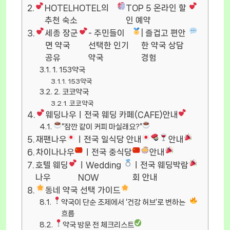
HOTELHOTEL의
TOP 5 온라인 할
추천 숙소
인 예약
세종 장군
- 주민들이
| 즐겁고 편안
면 약국
선택한 인기
한 약국 상담
공유
약국
경험
1. 153약국
153약국
2. 코코약국
코코약국
웨딩나우ㅣ전국 웨딩 카페(CAFE)안내
“잠깐 같이 커피 마실래요?”
재팬나우
ㅣ전국 일식당 안내
안내
차이나나우
ㅣ전국 중식당
안내
호텔 웨딩
ㅣWedding
ㅣ전국 웨딩박람
나우
NOW
회 안내
동네 약국 선택 가이드
약국이 단순 조제에서 ‘건강 허브’로 변하는
흐름
약국 방문 전 체크리스트