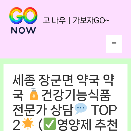
Skip
to
고 나우ㅣ가보자GO~
content
Menu
세종 장군면 약국 약
국
건강기능식품
전문가 상담
TOP
2
(
영양제 추천