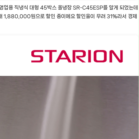
영업용 직냉식 대형 45박스 올냉장 SR-C45ESP를 알게 되었는데
현재 1,880,000원으로 할인 중이에요 할인율이 무려 31%라서 경제