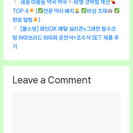
세종 아름동 약국 약국
비염·코막힘 개선
TOP 4
(
전문 약사 배치
비상 조제
완료 알림
)
[불스원] 레인OK 메탈 실리콘x그래핀 발수코
팅 하이브리드 와이퍼 운전석+조수석 SET 제품 후
기
Leave a Comment
Comment