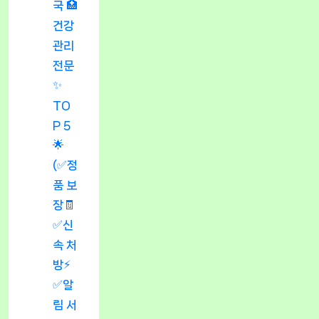
국 🏥
건강
관리
전문
✨
TO
P 5
🌟
(✅정
품 보
장🧾
✅신
속 처
방⚡
✅알
림 서