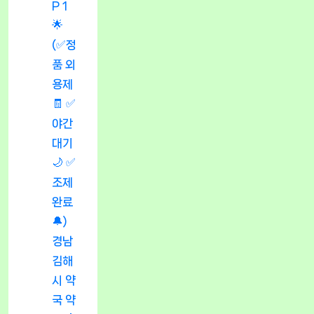
P 1
🌟
(✅정
품 외
용제
🧾 ✅
야간
대기
🌙 ✅
조제
완료
🔔)
경남
김해
시 약
국 약