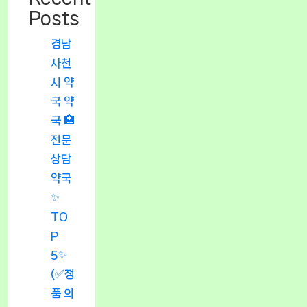
Posts
경남
사천
시 약
국 약
국 🏥
전문
상담
약국
✨
TO
P
5✨
(✅정
품 의