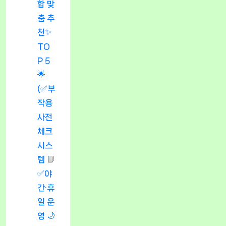
합 맞
춤 추
천✨
TO
P 5
🌟
(✅부
작용
사전
체크
시스
템 📘
✅야
간·휴
일 운
영 🌙