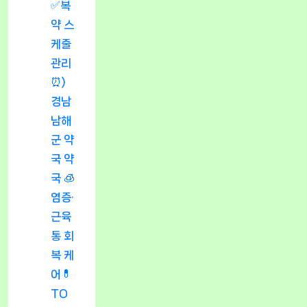
✅복
약 스
케줄
관리
⏰)
경남
남해
군 약
국 약
국 🧊
염증·
근육
통 회
복 케
어💊
TO