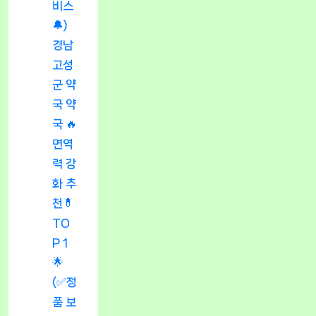
비스
🔔)
경남
고성
군 약
국 약
국 🔥
면역
력 강
화 추
천💊
TO
P 1
🌟
(✅정
품 보