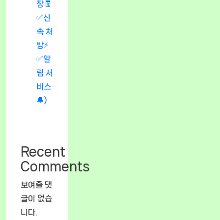
장🧾
✅신
속 처
방⚡
✅알
림 서
비스
🔔)
Recent
Comments
보여줄 댓
글이 없습
니다.