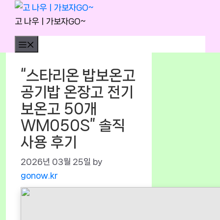
Skip
to
고 나우ㅣ가보자GO~
content
Menu
“스타리온 밥보온고
공기밥 온장고 전기
보온고 50개
WM050S” 솔직
사용 후기
2026년 03월 25일
by
gonow.kr