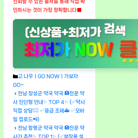
신뢰할 수 있는 출처를 통해 직접 확
인하시는 것이 가장 정확합니다■
Categories
고 나우ㅣGO NOWㅣ가보자
GO~
전남 장성군 약국 약국 🏥전문 약
사 진단형 안내✨ TOP 4✨ (✅약사
직접 상담👩‍⚕️ ✅응급 조제🚑 ✅모바
일 업로드📲)
전남 함평군 약국 약국 🏥전문 약
사가 추천✨ TOP 1✨ (✅부작용 설