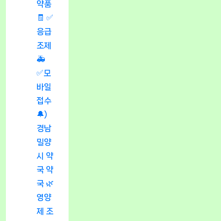
약품
🧾 ✅
응급
조제
🚑
✅모
바일
접수
🔔)
경남
밀양
시 약
국 약
국 🌿
영양
제 조