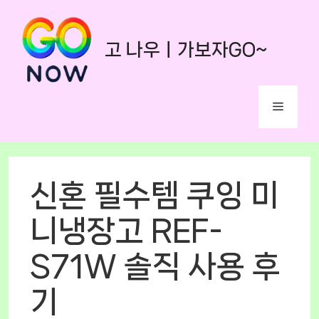
Skip
to
고 나우ㅣ가보자GO~
content
Menu
신혼 필수템 쿠잉 미
니냉장고 REF-
S71W 솔직 사용 후
기