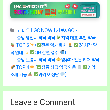
Categories
고 나우ㅣGO NOWㅣ가보자GO~
충남 당진시 약국 약국
지역 대표 추천 약국
TOP 5
(
전문 약사 배치
24시간 약
국 안내
QR 간편 접수
)
충남 보령시 약국 약국
영유아 전문 케어 약국
TOP 4
(
정품 취급 약국 인증
예약
조제 기능
카카오 상담
)
Leave a Comment