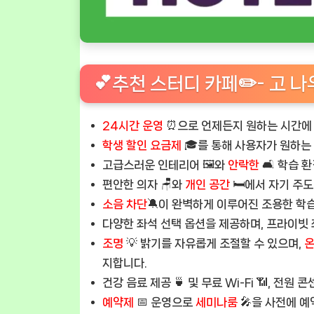
💕추천 스터디 카페✏️- 고 나우
24시간 운영
⏰으로 언제든지 원하는 시간에 
학생 할인 요금제
🎓를 통해 사용자가 원하는
고급스러운 인테리어 🖼️와
안락한
🛋️ 학습
편안한 의자 🪑와
개인 공간
🛏️에서 자기 주도
소음 차단
🔕이 완벽하게 이루어진 조용한 학습
다양한 좌석 선택 옵션을 제공하며, 프라이빗 좌
조명
💡 밝기를 자유롭게 조절할 수 있으며,
온
지합니다.
건강 음료 제공 🍵 및 무료 Wi-Fi 📶, 전
예약제
📅 운영으로
세미나룸
🎤을 사전에 예