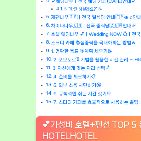
💕웨딩나우ㅣ전국 웨딩 카페(CAFE)안내💕
☕ “한잔 하실래요?” ☕
재팬나우🇯🇵ㅣ전국 일식당 안내🇯🇵🍣🍷안내
차이나나우🇨🇳ㅣ전국 중식당🇨🇳🍜안내🎉
호텔 웨딩나우 💕ㅣWedding NOW 💍ㅣ전
스터디 카페 📚집중력을 극대화하는 방법🔥
1. 명확한 목표 🎯계획 세우기📝
2. 포모도로⏳ 기법을 활용한 시간 관리 – 
3. 자신에게 맞는 자리 선택🪑
4. 준비물 체크하기📋
5. 외부 소음 차단하기🔇
6. 규칙적인 쉬는 시간 갖기⏰
7. 스터디 카페를 효율적으로 사용하는 꿀팁
💕가성비 호텔+펜션 TOP 5 
HOTELHOTEL