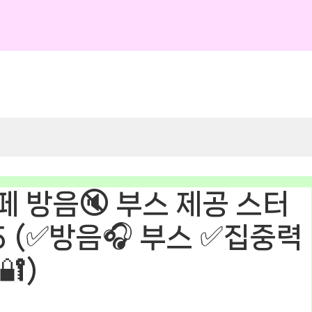
 방음🔇 부스 제공 스터
5 (✅방음🎧 부스 ✅집중력
🔐)