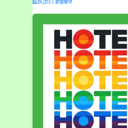
5️⃣아고다ㅣ호텔예약