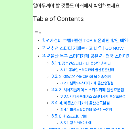
알아두셔야 할 것들도 아래에서 확인해보세요.
Table of Contents
💕가성비 호텔+펜션 TOP 5 온라인 할인 예약
💕추천 스터디 카페✏️- 고 나우 | GO NOW
💕울산 북구 스터디카페 공유💕- 전국 스터디카
1. 공부인스터디카페 울산명촌센터
공부인스터디카페 울산명촌센터
2. 셀독24스터디카페 울산송정점
셀독24스터디카페 울산송정점
3. 시너지플레이스 스터디카페 울산효문점
시너지플레이스 스터디카페 울산효문점
4. 마롱스터디카페 울산천곡본점
마롱스터디카페 울산천곡본점
5. 윙스스터디카페
윙스스터디카페