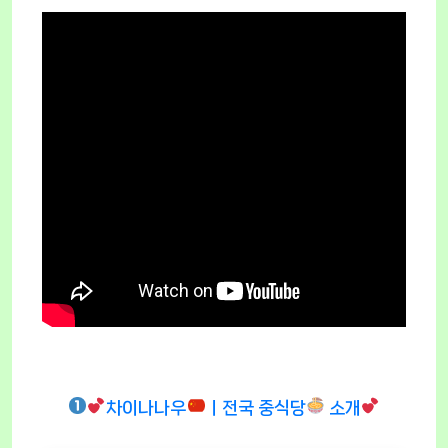
차이나나우
ㅣ전국 중식당
소개