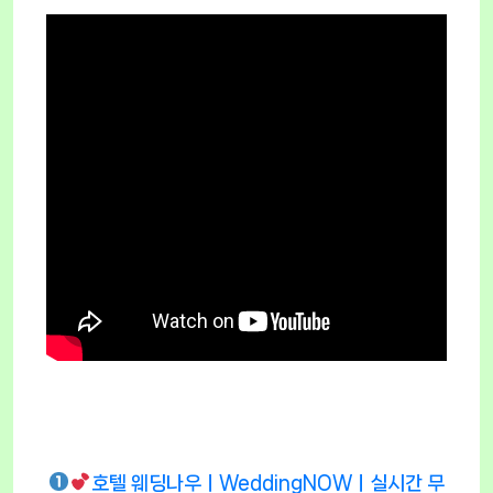
호텔 웨딩나우ㅣWeddingNOWㅣ실시간 무