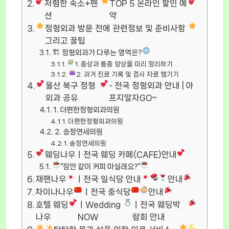
저렴한 숙소+펜
TOP 5 온라인 할인 예
션
약
정형외과 방문 전에 관련정보 및 준비사항
그리고 꿀팁
🏗 정형외과가 다루는 영역은?
1. 증상과 통증 양상을 미리 정리하기
2. 과거 진료 기록 및 검사 자료 챙기기
울산 북구 정형
- 전국 정형외과 안내 | 아
외과 공유
프지말자GO~
1. 더편한정형외과의원
더편한정형외과의원
2. 송정연세의원
송정연세의원
웨딩나우ㅣ전국 웨딩 카페(CAFE)안내
“잠깐 같이 커피 마실래요?”
재팬나우
ㅣ전국 일식당 안내
안내
차이나나우
ㅣ전국 중식당
안내
호텔 웨딩
ㅣWedding
ㅣ전국 웨딩박
나우
NOW
람회 안내