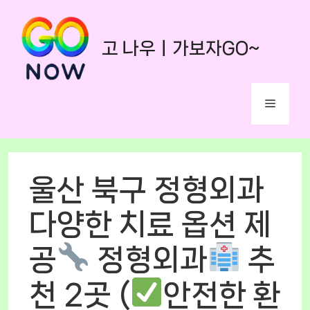
Skip
to
고 나우ㅣ가보자GO~
content
Menu
울산 북구 정형외과
다양한 치료 옵션 제
공
정형외과
추
천 2곳 (
안전한 환