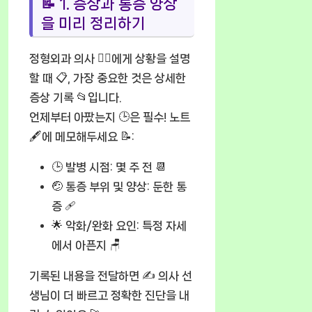
📝 1. 증상과 통증 양상
을 미리 정리하기
정형외과 의사 🧑‍⚕️에게 상황을 설명
할 때 📋, 가장 중요한 것은 상세한
증상 기록 📂입니다.
언제부터 아팠는지 🕒은 필수! 노트
🖋️에 메모해두세요 📝:
🕒
발병 시점:
몇 주 전 📆
🤕
통증 부위 및 양상:
둔한 통
증 🩹
🌟
악화/완화 요인:
특정 자세
에서 아픈지 🪑
기록된 내용을 전달하면 ✍️ 의사 선
생님이 더 빠르고 정확한 진단을 내