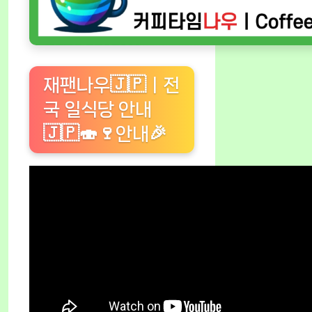
재팬나우🇯🇵ㅣ전
국 일식당 안내
🇯🇵🍣🍷안내🎉