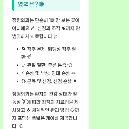
영역은? 🌐
정형외과는 단순히 ‘뼈’만 보는 곳이
아니에요 🦴. 신경과 조직 🧠까지 광
범위하게 치료합니다 🩺.
🌀
척추 문제:
퇴행성 척추 질
환 🌈
🦵
관절 질환:
무릎 통증 💥
⚡
손상 및 부상:
인대 손상 🪢
🤕
근육 및 신경:
신경 손상 🌟
정형외과는 환자의 건강 상태와 활
동성 🏋️에 따라 최적의 치료법을 제
시하고 🌟 체계적인 관리 방법 📋까
지 포함해 폭넓은 케어를 제공합니
다. 💪