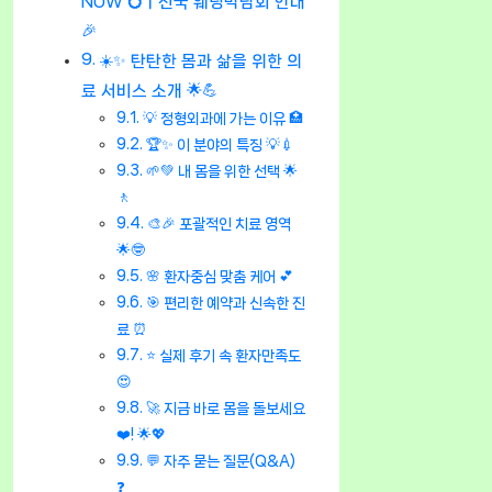
NOW 💍ㅣ전국 웨딩박람회 안내
🎉
☀️✨ 탄탄한 몸과 삶을 위한 의
료 서비스 소개 🌟💪
💡 정형외과에 가는 이유 🏥
🏆✨ 이 분야의 특징 💡💉
🌱💚 내 몸을 위한 선택 🌟
🚶
🎨🎉 포괄적인 치료 영역
🌟🤓
🌸 환자중심 맞춤 케어 💕
🎯 편리한 예약과 신속한 진
료 ⏰
⭐ 실제 후기 속 환자만족도
😍
🚀 지금 바로 몸을 돌보세요
❤️! 🌟💖
💬 자주 묻는 질문(Q&A)
❓