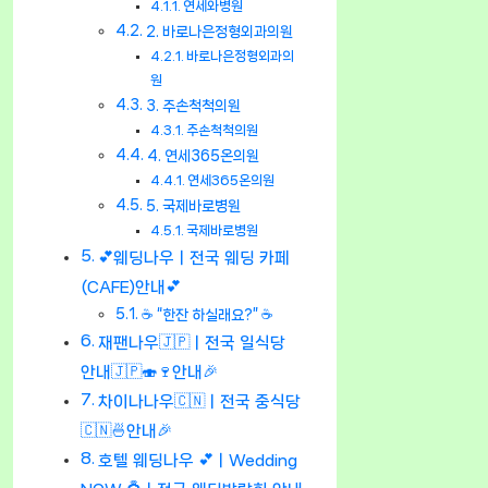
연세와병원
2. 바로나은정형외과의원
바로나은정형외과의
원
3. 주손척척의원
주손척척의원
4. 연세365온의원
연세365온의원
5. 국제바로병원
국제바로병원
💕웨딩나우ㅣ전국 웨딩 카페
(CAFE)안내💕
☕ “한잔 하실래요?” ☕
재팬나우🇯🇵ㅣ전국 일식당
안내🇯🇵🍣🍷안내🎉
차이나나우🇨🇳ㅣ전국 중식당
🇨🇳🍜안내🎉
호텔 웨딩나우 💕ㅣWedding