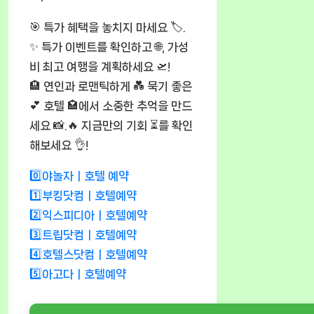
🎯 특가 혜택을 놓치지 마세요 🏷️.
✨ 특가 이벤트를 확인하고 🌐, 가성
비 최고 여행을 계획하세요 🛫!
🏨 연인과 로맨틱하게 💑 묵기 좋은
💕 호텔 🏩에서 소중한 추억을 만드
세요 📸.🔥 지금만의 기회 ⏳를 확인
해보세요 👌!
0️⃣야놀자ㅣ호텔 예약
1️⃣부킹닷컴ㅣ호텔예약
2️⃣익스피디아ㅣ호텔예약
3️⃣트립닷컴ㅣ호텔예약
4️⃣호텔스닷컴ㅣ호텔예약
5️⃣아고다ㅣ호텔예약