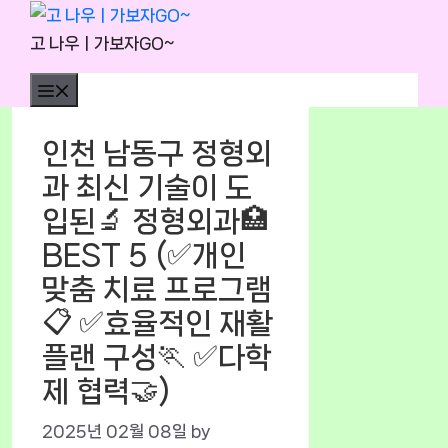
Skip
to
고 나우ㅣ가보자GO~
content
Menu
인천 남동구 정형외
과 최신 기술이 도
입된🔬 정형외과🏥
BEST 5 (✅개인
맞춤 치료 프로그램
📋 ✅효율적인 재활
플랜 구성🏃 ✅다학
제 협력🤝)
2025년 02월 08일
by