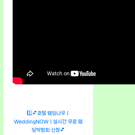
1️⃣💕호텔 웨딩나우ㅣ
WeddingNOWㅣ실시간 무료 웨
딩박람회 신청💕