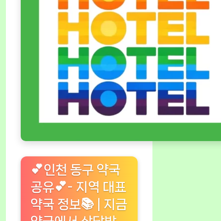
💕인천 동구 약국
공유💕- 지역 대표
약국 정보📚 | 지금