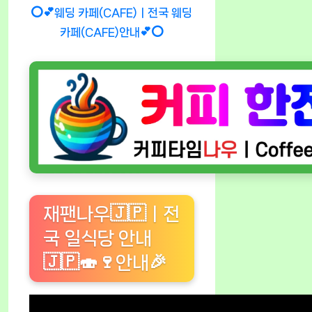
⭕💕웨딩 카페(CAFE)ㅣ전국 웨딩
카페(CAFE)안내💕⭕
재팬나우🇯🇵ㅣ전
국 일식당 안내
🇯🇵🍣🍷안내🎉