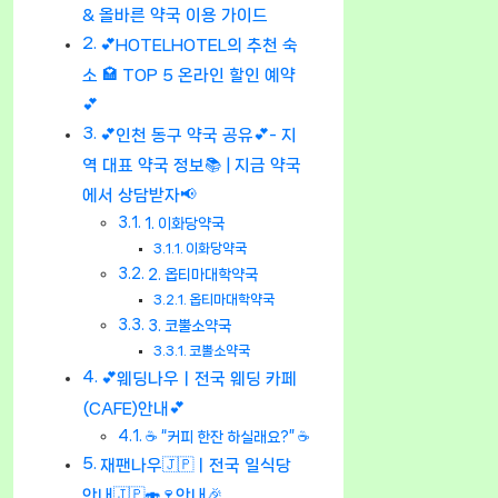
& 올바른 약국 이용 가이드
💕HOTELHOTEL의 추천 숙
소 🏩 TOP 5 온라인 할인 예약
💕
💕인천 동구 약국 공유💕- 지
역 대표 약국 정보📚 | 지금 약국
에서 상담받자📢
1. 이화당약국
이화당약국
2. 옵티마대학약국
옵티마대학약국
3. 코뿔소약국
코뿔소약국
💕웨딩나우ㅣ전국 웨딩 카페
(CAFE)안내💕
☕ “커피 한잔 하실래요?” ☕
재팬나우🇯🇵ㅣ전국 일식당
안내🇯🇵🍣🍷안내🎉