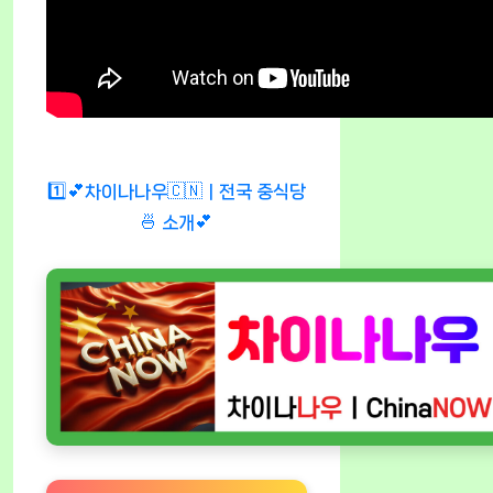
1️⃣💕차이나나우🇨🇳ㅣ전국 중식당
🍜 소개💕