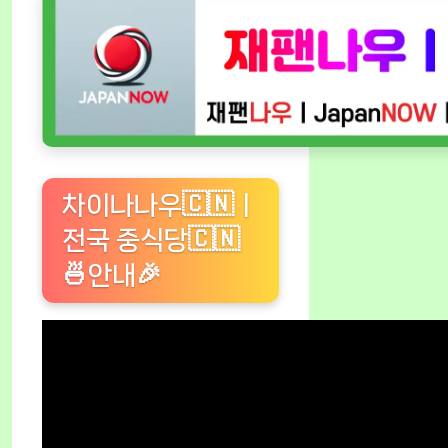
차이나나우🇨🇳ㅣ
전국 중식당🇨🇳
🍜안내🎉