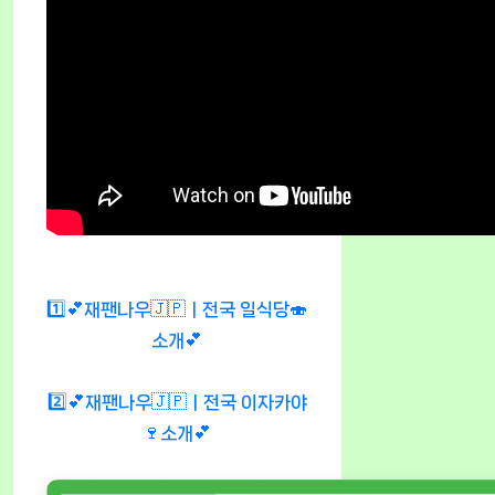
1️⃣💕재팬나우🇯🇵ㅣ전국 일식당🍣
소개💕
2️⃣💕재팬나우🇯🇵ㅣ전국 이자카야
🍷소개💕