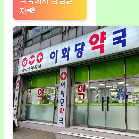
약국에서 상담받
자📢