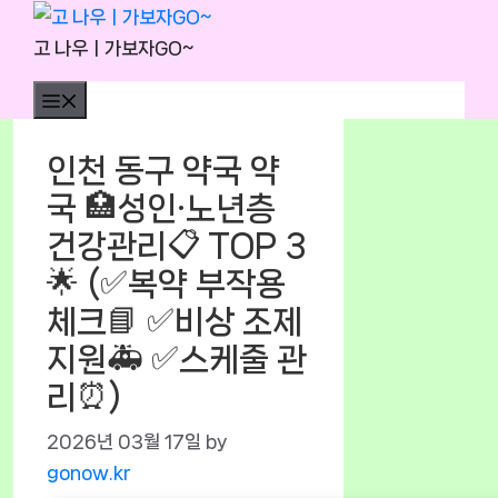
Skip
to
고 나우ㅣ가보자GO~
content
Menu
인천 동구 약국 약
국 🏥성인·노년층
건강관리📋 TOP 3
🌟 (✅복약 부작용
체크📘 ✅비상 조제
지원🚑 ✅스케줄 관
리⏰)
2026년 03월 17일
by
gonow.kr