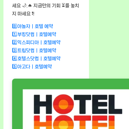
세요 🌙.🔥 지금만의 기회 ⏳를 놓치
지 마세요 ❗!
0️⃣야놀자ㅣ호텔 예약
1️⃣부킹닷컴ㅣ호텔예약
2️⃣익스피디아ㅣ호텔예약
3️⃣트립닷컴ㅣ호텔예약
4️⃣호텔스닷컴ㅣ호텔예약
5️⃣아고다ㅣ호텔예약