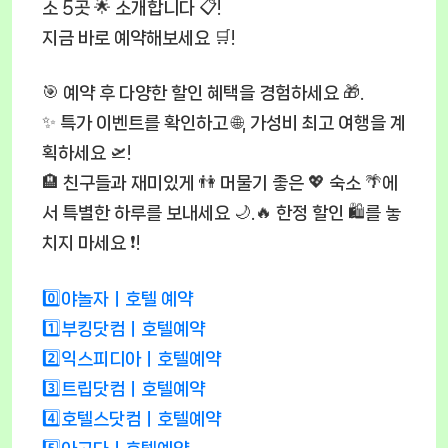
소 5곳 🌟 소개합니다 📋!
지금 바로 예약해보세요 🛒!
🎯 예약 후 다양한 할인 혜택을 경험하세요 🎁.
✨ 특가 이벤트를 확인하고 🌐, 가성비 최고 여행을 계
획하세요 🛫!
🏨 친구들과 재미있게 👫 머물기 좋은 💖 숙소 🌴에
서 특별한 하루를 보내세요 🌙.🔥 한정 할인 🛍️를 놓
치지 마세요 ❗!
0️⃣야놀자ㅣ호텔 예약
1️⃣부킹닷컴ㅣ호텔예약
2️⃣익스피디아ㅣ호텔예약
3️⃣트립닷컴ㅣ호텔예약
4️⃣호텔스닷컴ㅣ호텔예약