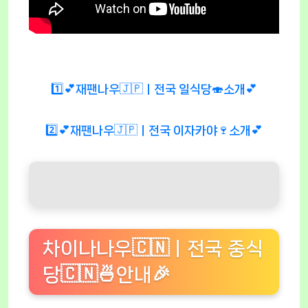
1️⃣💕재팬나우🇯🇵ㅣ전국 일식당🍣소개💕
2️⃣💕재팬나우🇯🇵ㅣ전국 이자카야🍷소개💕
차이나나우🇨🇳ㅣ전국 중식
당🇨🇳🍜안내🎉