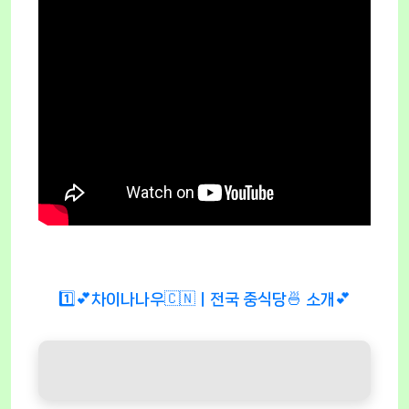
1️⃣💕차이나나우🇨🇳ㅣ전국 중식당🍜 소개💕