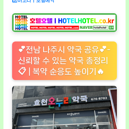
5️⃣아고다ㅣ호텔예약
💕전남 나주시 약국 공유💕-
신뢰할 수 있는 약국 총정리
📋 | 복약 순응도 높이기🔥