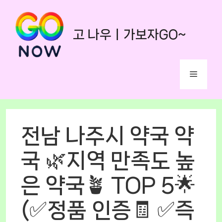
Skip
to
고 나우ㅣ가보자GO~
content
Menu
전남 나주시 약국 약
국 🌿지역 만족도 높
은 약국🪴 TOP 5🌟
(✅정품 인증🧾 ✅즉