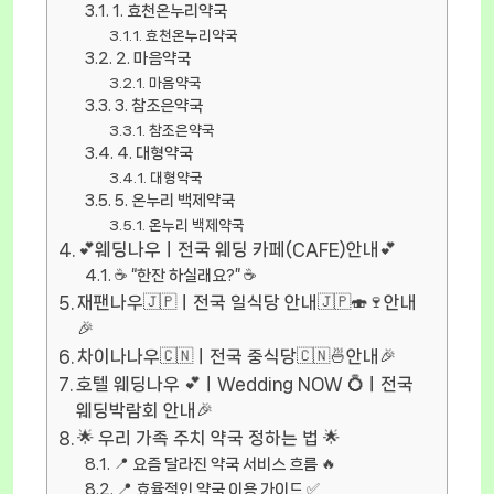
1. 효천온누리약국
효천온누리약국
2. 마음약국
마음약국
3. 참조은약국
참조은약국
4. 대형약국
대형약국
5. 온누리 백제약국
온누리 백제약국
💕웨딩나우ㅣ전국 웨딩 카페(CAFE)안내💕
☕ “한잔 하실래요?” ☕
재팬나우🇯🇵ㅣ전국 일식당 안내🇯🇵🍣🍷안내
🎉
차이나나우🇨🇳ㅣ전국 중식당🇨🇳🍜안내🎉
호텔 웨딩나우 💕ㅣWedding NOW 💍ㅣ전국
웨딩박람회 안내🎉
🌟 우리 가족 주치 약국 정하는 법 🌟
📍 요즘 달라진 약국 서비스 흐름 🔥
📍 효율적인 약국 이용 가이드 ✅