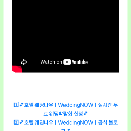
1️⃣💕호텔 웨딩나우ㅣWeddingNOWㅣ실시간 무
료 웨딩박람회 신청💕
2️⃣💕호텔 웨딩나우ㅣWeddingNOWㅣ공식 블로