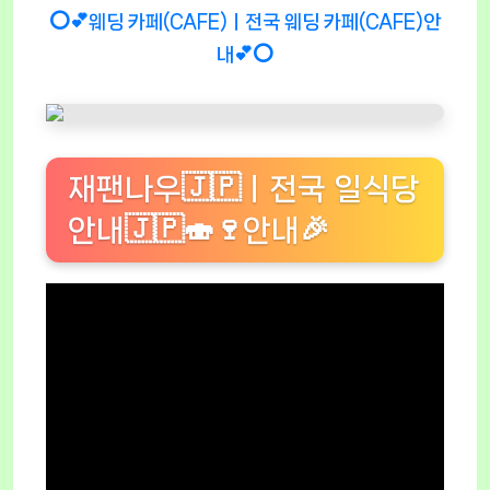
⭕💕웨딩 카페(CAFE)ㅣ전국 웨딩 카페(CAFE)안
내💕⭕
재팬나우🇯🇵ㅣ전국 일식당
안내🇯🇵🍣🍷안내🎉