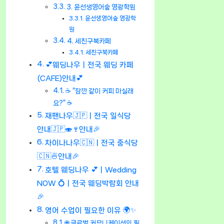
3. 윤선생영어숲 영광학원
윤선생영어숲 영광학
원
4. 세친구북카페
세친구북카페
💕웨딩나우ㅣ전국 웨딩 카페
(CAFE)안내💕
☕ “잠깐 같이 커피 마실래
요?” ☕
재팬나우🇯🇵ㅣ전국 일식당
안내🇯🇵🍣🍷안내🎉
차이나나우🇨🇳ㅣ전국 중식당
🇨🇳🍜안내🎉
호텔 웨딩나우 💕ㅣWedding
NOW 💍ㅣ전국 웨딩박람회 안내
🎉
영어 수업이 필요한 이유 🌍✨
🌐 글로벌 커뮤니케이션의 필