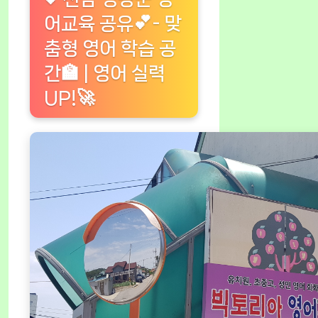
어교육 공유💕- 맞
춤형 영어 학습 공
간🏫 | 영어 실력
UP!🚀