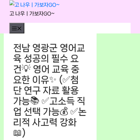
Skip
to
고 나우ㅣ가보자GO~
content
Menu
전남 영광군 영어교
육 성공의 필수 요
건💡 영어 교육 중
요한 이유✨ (✅첨
단 연구 자료 활용
가능📚 ✅고소득 직
업 선택 가능💰 ✅논
리적 사고력 강화
📖)