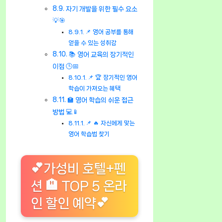
자기 개발을 위한 필수 요소
💡🎯
📌 영어 공부를 통해
얻을 수 있는 성취감
📚 영어 교육의 장기적인
이점 🕒📅
📌 🏆 장기적인 영어
학습이 가져오는 혜택
🏫 영어 학습의 쉬운 접근
방법 💻📱
📌 🔥 자신에게 맞는
영어 학습법 찾기
💕가성비 호텔+펜
션 🏨 TOP 5 온라
인 할인 예약💕