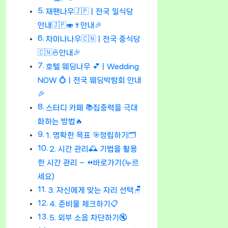
재팬나우🇯🇵ㅣ전국 일식당
안내🇯🇵🍣🍷안내🎉
차이나나우🇨🇳ㅣ전국 중식당
🇨🇳🍜안내🎉
호텔 웨딩나우 💕ㅣWedding
NOW 💍ㅣ전국 웨딩박람회 안내
🎉
스터디 카페 📚집중력을 극대
화하는 방법🔥
1. 명확한 목표 🎯정립하기🗂
2. 시간 관리🕰 기법을 활용
한 시간 관리 – ⏪바로가기(누르
세요)
3. 자신에게 맞는 자리 선택🪑
4. 준비물 체크하기📋
5. 외부 소음 차단하기🔇