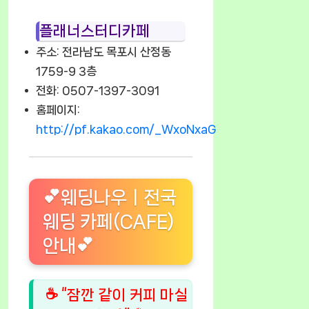
플래너스터디카페
주소: 전라남도 목포시 산정동
1759-9 3층
전화: 0507-1397-3091
홈페이지:
http://pf.kakao.com/_WxoNxaG
💕웨딩나우ㅣ전국
웨딩 카페(CAFE)
안내💕
☕ “잠깐 같이 커피 마실