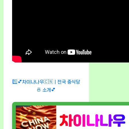
1️⃣💕차이나나우🇨🇳ㅣ전국 중식당
🍜 소개💕