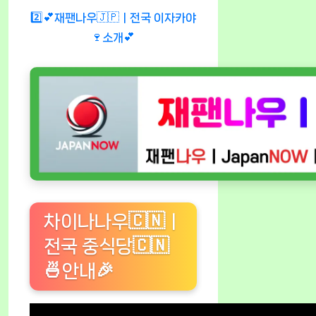
2️⃣💕재팬나우🇯🇵ㅣ전국 이자카야
🍷소개💕
차이나나우🇨🇳ㅣ
전국 중식당🇨🇳
🍜안내🎉