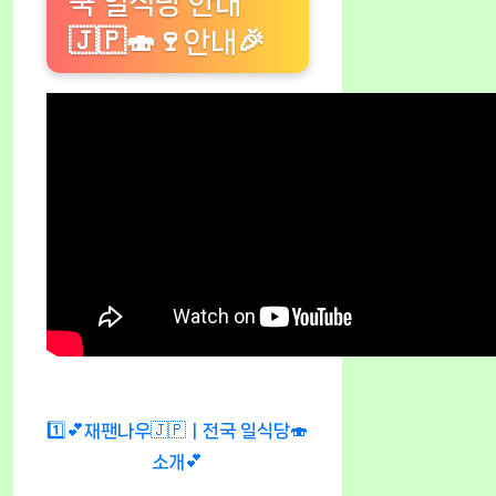
국 일식당 안내
🇯🇵🍣🍷안내🎉
1️⃣💕재팬나우🇯🇵ㅣ전국 일식당🍣
소개💕