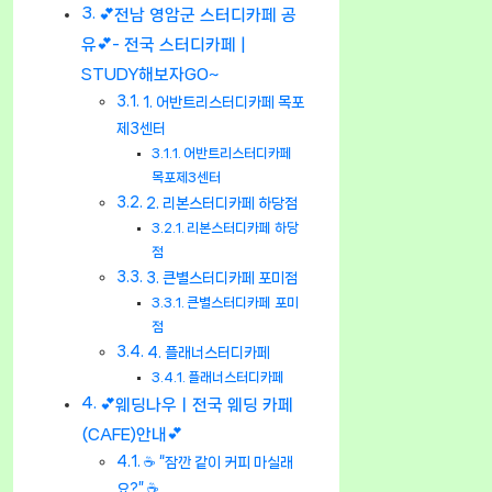
💕전남 영암군 스터디카페 공
유💕- 전국 스터디카페 |
STUDY해보자GO~
1. 어반트리스터디카페 목포
제3센터
어반트리스터디카페
목포제3센터
2. 리본스터디카페 하당점
리본스터디카페 하당
점
3. 큰별스터디카페 포미점
큰별스터디카페 포미
점
4. 플래너스터디카페
플래너스터디카페
💕웨딩나우ㅣ전국 웨딩 카페
(CAFE)안내💕
☕ “잠깐 같이 커피 마실래
요?” ☕