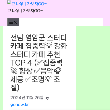
Skip
to
고 나우ㅣ가보자GO~
content
Menu
전남 영암군 스터디
카페 집중력💡 강화
스터디 카페 추천
TOP 4 (✅집중력
🚀 향상 ✅음악🎧
제공 ✅조명💡 조
절)
2024년 11월 26일
by
gonow.kr