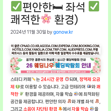
편안한🛏 좌석
쾌적한
환경)
2024년 11월 30일
by
gonow.kr
스터디 카페
는
24시간 운영
되며,
정액제 요금
제
로 이용할 수 있습니다. 고급 인테리어
와
쾌
적한
환경을 제공하며, 자율 학습
에 최적화된
공간을 제공합니다. 편안한 의자
와 개별 좌석
,
그리고
소음이 차단된 환경
에서
자율 학습
을