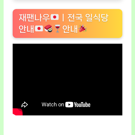
재팬나우
ㅣ전국 일식당
안내
안내