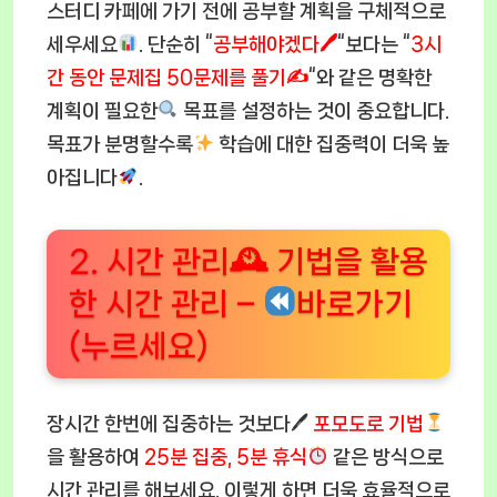
스터디 카페에 가기 전에 공부할 계획을 구체적으로
세우세요
. 단순히 “
공부해야겠다🖊
“보다는 “
3시
간 동안 문제집 50문제를 풀기✍️
“와 같은 명확한
계획이 필요한
목표를 설정하는 것이 중요합니다.
목표가 분명할수록
학습에 대한 집중력이 더욱 높
아집니다
.
2. 시간 관리🕰 기법을 활용
한 시간 관리 –
바로가기
(누르세요)
장시간 한번에 집중하는 것보다🖊
포모도로 기법
을 활용하여
25분 집중, 5분 휴식
같은 방식으로
시간 관리를 해보세요. 이렇게 하면 더욱 효율적으로