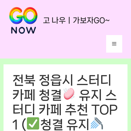
Skip
to
고 나우ㅣ가보자GO~
content
Menu
전북 정읍시 스터디
카페 청결
유지 스
터디 카페 추천 TOP
1 (
청결 유지