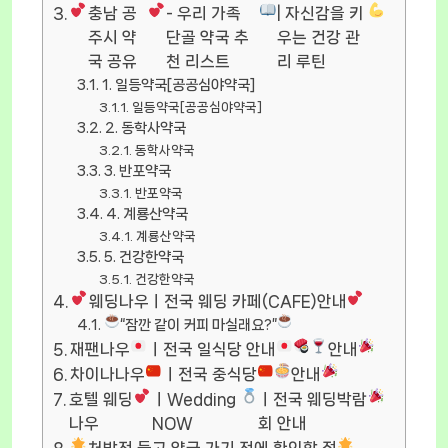
충남 공
- 우리 가족
| 자신감을 키
주시 약
단골 약국 추
우는 건강 관
국 공유
천 리스트
리 루틴
1. 일등약국[공공심야약국]
일등약국[공공심야약국]
2. 동학사약국
동학사약국
3. 반포약국
반포약국
4. 계룡산약국
계룡산약국
5. 건강한약국
건강한약국
웨딩나우ㅣ전국 웨딩 카페(CAFE)안내
“잠깐 같이 커피 마실래요?”
재팬나우
ㅣ전국 일식당 안내
안내
차이나나우
ㅣ전국 중식당
안내
호텔 웨딩
ㅣWedding
ㅣ전국 웨딩박람
나우
NOW
회 안내