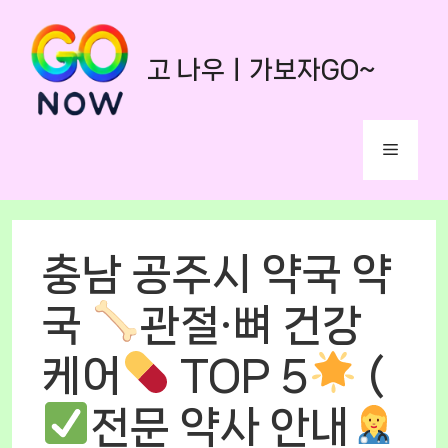
Skip
to
고 나우ㅣ가보자GO~
content
Menu
충남 공주시 약국 약
국
관절·뼈 건강
케어
TOP 5
(
전문 약사 안내