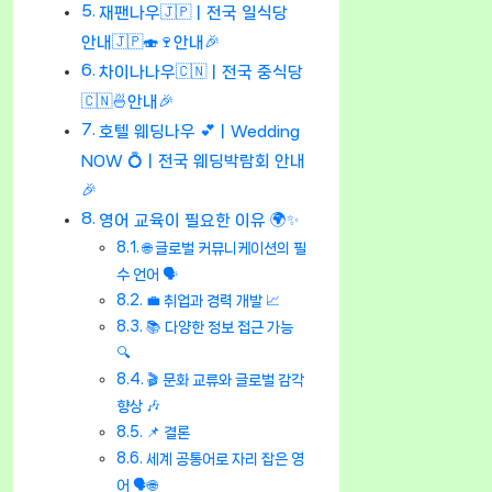
재팬나우🇯🇵ㅣ전국 일식당
안내🇯🇵🍣🍷안내🎉
차이나나우🇨🇳ㅣ전국 중식당
🇨🇳🍜안내🎉
호텔 웨딩나우 💕ㅣWedding
NOW 💍ㅣ전국 웨딩박람회 안내
🎉
영어 교육이 필요한 이유 🌍✨
🌐 글로벌 커뮤니케이션의 필
수 언어 🗣️
💼 취업과 경력 개발 📈
📚 다양한 정보 접근 가능
🔍
🎬 문화 교류와 글로벌 감각
향상 🎶
📌 결론
세계 공통어로 자리 잡은 영
어 🗣️🌐