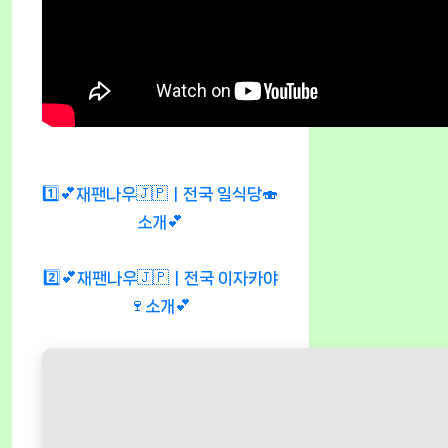
1️⃣💕재팬나우🇯🇵ㅣ전국 일식당🍣
소개💕
2️⃣💕재팬나우🇯🇵ㅣ전국 이자카야
🍷소개💕