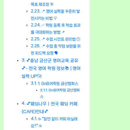
목표 재조정 🎯
📍 영어 실력을 꾸준히 발
전시키는 비법 💡
✅ 학원 등록 후 학습 효과
를 극대화하는 방법 📌
📍 수업 시간표 관리법 🕒
📍 수업 중 약점 보완을 위
한 피드백 요청 🗣️
💕충남 금산군 영어교육 공유
💕- 전국 영어 학원 정보📚 | 영어
실력 UP!🚀
1. GnB어학원 금산캠퍼스
GnB어학원 금산캠퍼
스
💕웨딩나우ㅣ전국 웨딩 카페
(CAFE)안내💕
☕ “잠깐 같이 커피 마실래
요?” ☕