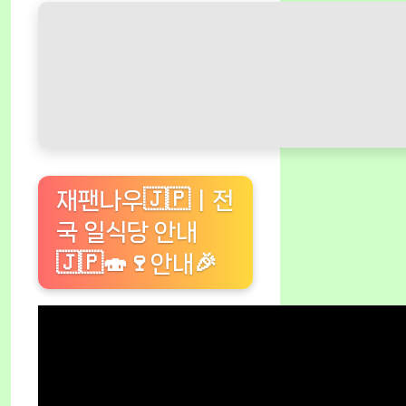
재팬나우🇯🇵ㅣ전
국 일식당 안내
🇯🇵🍣🍷안내🎉