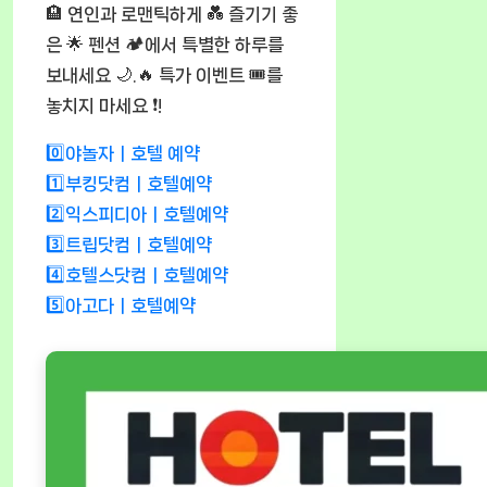
🏨 연인과 로맨틱하게 💑 즐기기 좋
은 🌟 펜션 🏕️에서 특별한 하루를
보내세요 🌙.🔥 특가 이벤트 🎟️를
놓치지 마세요 ❗!
0️⃣야놀자ㅣ호텔 예약
1️⃣부킹닷컴ㅣ호텔예약
2️⃣익스피디아ㅣ호텔예약
3️⃣트립닷컴ㅣ호텔예약
4️⃣호텔스닷컴ㅣ호텔예약
5️⃣아고다ㅣ호텔예약