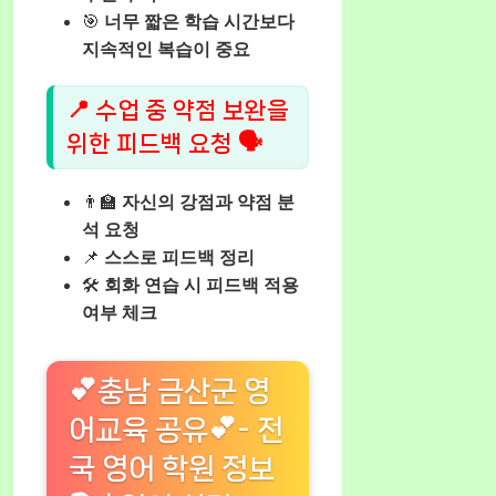
🎯
너무 짧은 학습 시간보다
지속적인 복습이 중요
📍 수업 중 약점 보완을
위한 피드백 요청 🗣️
👨‍🏫
자신의 강점과 약점 분
석 요청
📌
스스로 피드백 정리
🛠️
회화 연습 시 피드백 적용
여부 체크
💕충남 금산군 영
어교육 공유💕- 전
국 영어 학원 정보