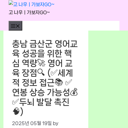
Skip
to
고 나우ㅣ가보자GO~
content
Menu
충남 금산군 영어교
육 성공을 위한 핵
심 역량🚀 영어 교
육 장점🔍 (✅세계
적 정보 접근📚 ✅
연봉 상승 가능성💰
✅두뇌 발달 촉진
🧠)
2025년 05월 19일
by