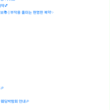
예약💕
정보📚 | 부작용 줄이는 현명한 복약✨
🎉
국 웨딩박람회 안내🎉