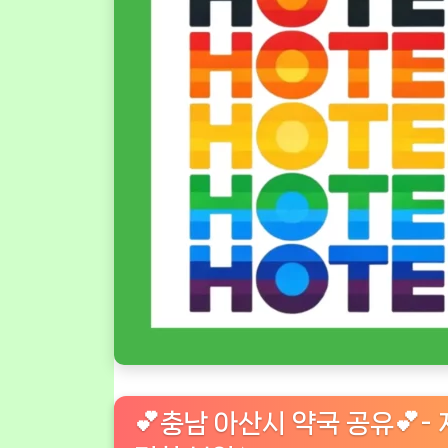
💕충남 아산시 약국 공유💕- 