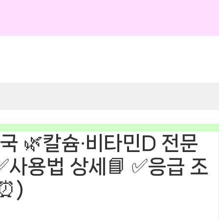
국 🌿칼슘·비타민D 전문
 (✅사용법 상세📘 ✅응급 조
⏰)