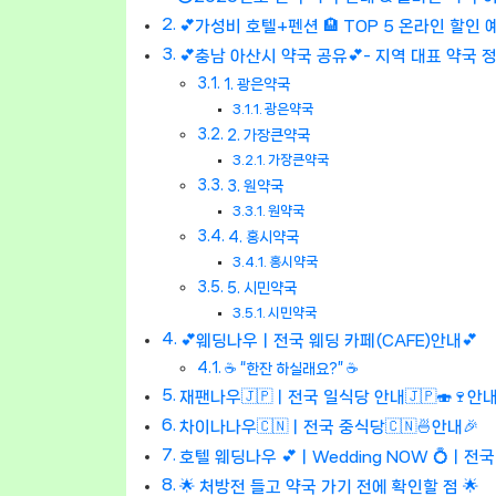
💕가성비 호텔+펜션 🏨 TOP 5 온라인 할인 
💕충남 아산시 약국 공유💕- 지역 대표 약국 
1. 광은약국
광은약국
2. 가장큰약국
가장큰약국
3. 원약국
원약국
4. 홍시약국
홍시약국
5. 시민약국
시민약국
💕웨딩나우ㅣ전국 웨딩 카페(CAFE)안내💕
☕ “한잔 하실래요?” ☕
재팬나우🇯🇵ㅣ전국 일식당 안내🇯🇵🍣🍷안내
차이나나우🇨🇳ㅣ전국 중식당🇨🇳🍜안내🎉
호텔 웨딩나우 💕ㅣWedding NOW 💍ㅣ전
🌟 처방전 들고 약국 가기 전에 확인할 점 🌟