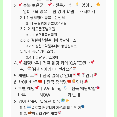
충북 보은군
- 전문가 추
| 영어 마
영어교육 공유
천 영어 학원
스터하기
1. 공터영어 충북보은센터
공터영어 충북보은센터
2. 해오름동남학원
해오름동남학원
3. 정철어학원주니어 동남캠퍼스
정철어학원주니어 동남캠퍼스
4. 동남 위더스영어
동남 위더스영어
웨딩나우ㅣ전국 웨딩 카페(CAFE)안내
“잠깐 같이 커피 마실래요?”
재팬나우
ㅣ전국 일식당 안내
안내
차이나나우
ㅣ전국 중식당
안내
호텔 웨딩
ㅣWedding
ㅣ전국 웨딩박람
나우
NOW
회 안내
영어 학습이 필요한 이유
글로벌 커뮤니케이션의 필수 언어
취업과 경력 개발