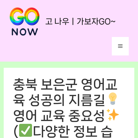
Skip
to
고 나우ㅣ가보자GO~
content
Menu
충북 보은군 영어교
육 성공의 지름길
영어 교육 중요성
(
다양한 정보 습