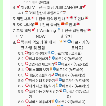
배떡 광혜원점
웨딩나우ㅣ전국 웨딩 카페(CAFE)안내
“커피 한잔 사 주실래요?”
재팬나우
ㅣ전국 일식당 안내
안내
차이나나우
ㅣ전국 중식당
안내
호텔 웨딩
ㅣWedding
ㅣ전국 웨딩박람
나우
NOW
회 안내
떡볶이 먹으러 갈 때 체
바로가기(누
크 사항 및 꿀팁
르세요)
맛집 검색하기
바로가기(누르세요)
위치 확인하기
바로가기(누르세요)
영업시간 체크하기
바로가기(누르세요)
메뉴 미리 보기
바로가기(누르세요)
매운맛 조절하기
바로가기(누르세요)
위생 상태 확인하기
바로가기(누르세요)
대기 시간 예상하기
바로가기(누르세요)
포장 가능 여부 확인하
바로가기(누르세
기
요)
서비스 이용하기
바로가기(누르세요)