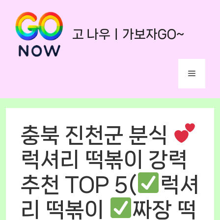
Skip
to
고 나우ㅣ가보자GO~
content
Menu
충북 진천군 분식
럭셔리 떡볶이 강력
추천 TOP 5(
럭셔
리 떡볶이
짜장 떡