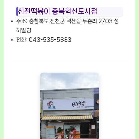
신전떡볶이 충북혁신도시점
주소: 충청북도 진천군 덕산읍 두촌리 2703 성
하빌딩
전화: 043-535-5333