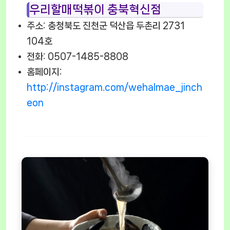
우리할매떡볶이 충북혁신점
주소: 충청북도 진천군 덕산읍 두촌리 2731
104호
전화: 0507-1485-8808
홈페이지:
http://instagram.com/wehalmae_jinch
eon