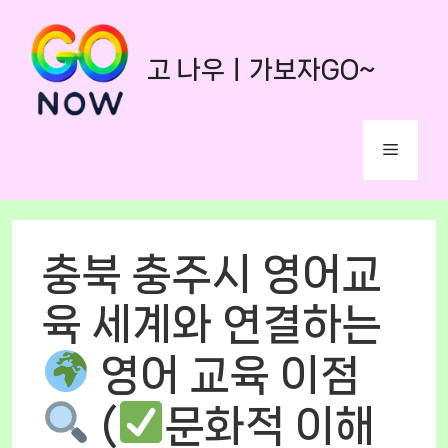
Skip
to
고 나우ㅣ가보자GO~
content
Menu
충북 충주시 영어교
육 세계와 연결하는
영어 교육 이점
(
문화적 이해