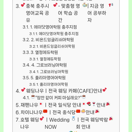
충북 충주시
- 맞춤형 영
| 지금 영
영어교육 공
어 학습 공
어 공부하
유
간
자
1. 에이닷영어학원 충주지점
에이닷영어학원 충주지점
2. 비욘드잉글리쉬어학원
비욘드잉글리쉬어학원
3. 열정에듀학원
열정에듀학원
4. 그로브러닝어학원
그로브러닝어학원
5. 줄리아영어어학원
줄리아영어어학원
웨딩나우ㅣ전국 웨딩 카페(CAFE)안내
“잠깐 같이 커피 마실래요?”
재팬나우
ㅣ전국 일식당 안내
안내
차이나나우
ㅣ전국 중식당
안내
호텔 웨딩
ㅣWedding
ㅣ전국 웨딩박람
나우
NOW
회 안내