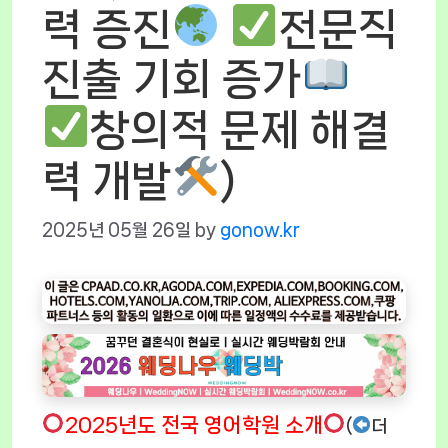
력 증진
전문직
진출 기회 증가
창의적 문제 해결
력 개발
)
2025년 05월 26일
by
gonow.kr
2025년도 전국 영어학원 소개
(
더