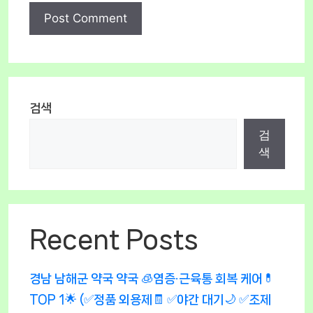
검색
검
색
Recent Posts
경남 남해군 약국 약국 🧊염증·근육통 회복 케어💊
TOP 1🌟 (✅정품 외용제🧾 ✅야간 대기🌙 ✅조제