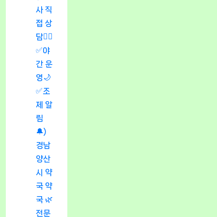
사 직
접 상
담👩‍⚕️
✅야
간 운
영🌙
✅조
제 알
림
🔔)
경남
양산
시 약
국 약
국 🌿
전문