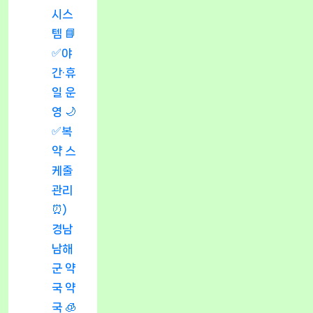
시스
템 📘
✅야
간·휴
일 운
영 🌙
✅복
약 스
케줄
관리
⏰)
경남
남해
군 약
국 약
국 🧊