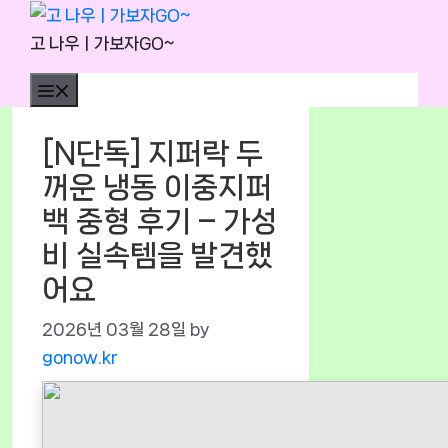
Skip
to
고 나우ㅣ가보자GO~
content
Menu
[N단독] 지퍼락 두
꺼운 냉동 이중지퍼
백 중형 후기 – 가성
비 실속템을 발견했
어요
2026년 03월 28일
by
gonow.kr