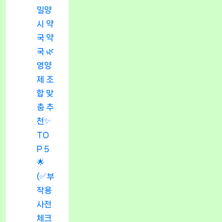
밀양
시 약
국 약
국 🌿
영양
제 조
합 맞
춤 추
천✨
TO
P 5
🌟
(✅부
작용
사전
체크