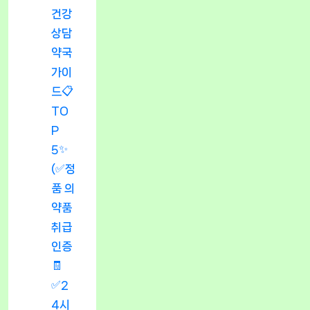
건강
상담
약국
가이
드📋
TO
P
5✨
(✅정
품 의
약품
취급
인증
🧾
✅2
4시