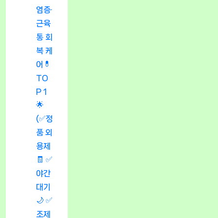
염증·
근육
통 회
복 케
어💊
TO
P 1
🌟
(✅정
품 외
용제
🧾 ✅
야간
대기
🌙 ✅
조제