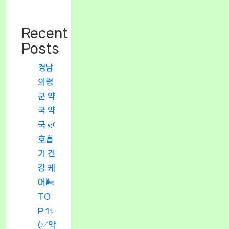
Recent
Posts
경남
의령
군 약
국 약
국 🌿
호흡
기 건
강 케
어🌬️
TO
P 1✨
(✅약